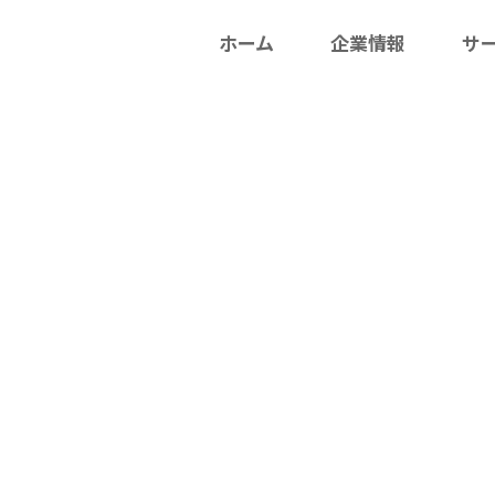
ホーム
企業情報
サ
【本社】
〒237-0062
神奈川県横須賀市浦郷町 5-2931
TEL：
046-869-5001
お問い合わせ
情報
サービス
採用情報