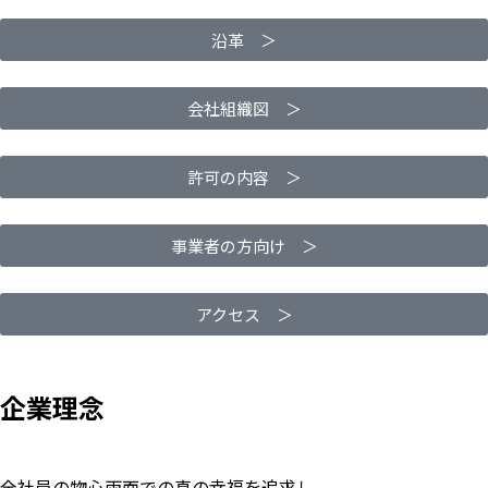
沿革 ＞
会社組織図 ＞
許可の内容 ＞
事業者の方向け ＞
アクセス ＞
企業理念
全社員の物心両面での真の幸福を追求し、