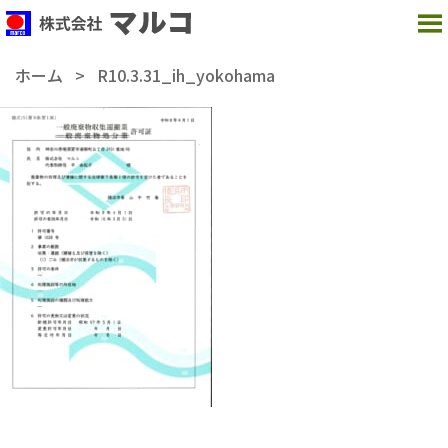
MENU
ホーム
>
R10.3.31_ih_yokohama