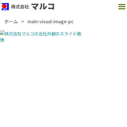
MENU
ホーム
>
main-visual-image-pc
【本社】
〒237-0062
神奈川県横須賀市浦郷町 5-2931-98
TEL：
046-869-5001