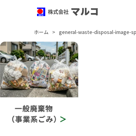
ホーム
>
general-waste-disposal-image-s